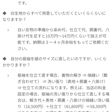
です。
◆ 白生地からすべて用意していただくといくらくらいに
なりますか？
白い反物の準備から染め代、仕立て代、胴裏代、八
掛け代を足すと10万円～14万円くらいで誂えが可
能です。納期は３～４ヶ月余裕をもってご依頼くだ
さい。
◆ 自分の振袖を娘のサイズに直したいのですが、いくら
かかりますか？
振袖を仕立て直す場合、着物の解き ⇒ 端縫い（繋
ぎ合わせて） ⇒ 洗い張り（表地＋胴裏＋八掛け）
⇒ 仕立ての流れになります。例えば、当店の料金
設定の場合、振袖の洗い張りから仕立て直しする場
合は、解き代＋表地・胴裏・八掛けの端縫い洗い張
り（16,500円）＋仕立て（41,800円）＝58,300円