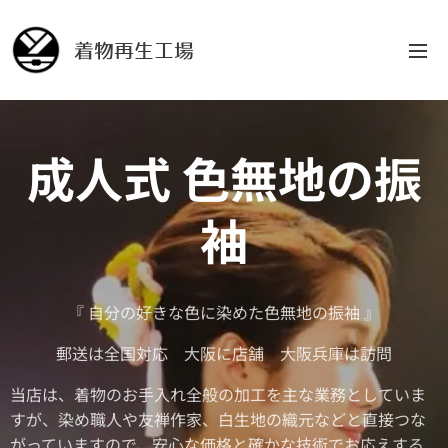
着物再生工場
成人式 色無地の振
袖
『 自分の好きな色に染めた色無地の振袖 』
郵送は全国対応 大阪に店舗 大阪兵庫は訪問
当店は、着物のお手入れ全般の加工を主な業務としていま
すが、染め職人や友禅作家、白生地の織元などと直接つな
がっていますので、安心な価格と確かな技術でお応えする