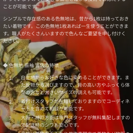
ことが可能です。
シンプルで存在感のある色無地は、昔から1枚は持っておき
たい着物です。この色無地1枚あれば一生使うことができま
す。職人がたくさんいますので色んなご要望を申し付けく
ださい。
◆ 色無地 振袖 当店の特徴
白生地からお好きな色に染めることができます。ま
た反物から選びますので、背の高い方やふっくら体
型の方など大きいサイズの誂えも可能です。
着付けスタッフが在籍しておりますのでコーディネ
ートを含めて相談が可能です。
大阪・神戸方面は専門スタッフが無料集配しますの
で配送時のシワも安心です。