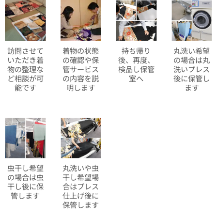
訪問させて
着物の状態
持ち帰り
丸洗い希望
いただき着
の確認や保
後、再度、
の場合は丸
物の整理な
管サービス
検品し保管
洗いプレス
ど相談が可
の内容を説
室へ
後に保管し
能です
明します
ます
虫干し希望
丸洗いや虫
の場合は虫
干し希望場
干し後に保
合はプレス
管します
仕上げ後に
保管します